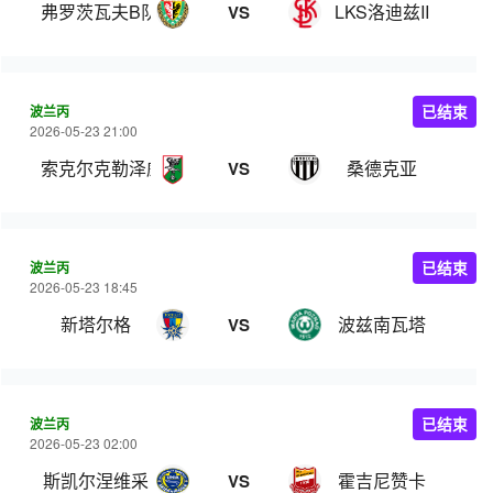
弗罗茨瓦夫B队
LKS洛迪兹II
VS
波兰丙
已结束
2026-05-23 21:00
索克尔克勒泽威
桑德克亚
VS
波兰丙
已结束
2026-05-23 18:45
新塔尔格
波兹南瓦塔
VS
波兰丙
已结束
2026-05-23 02:00
斯凯尔涅维采
霍吉尼赞卡
VS