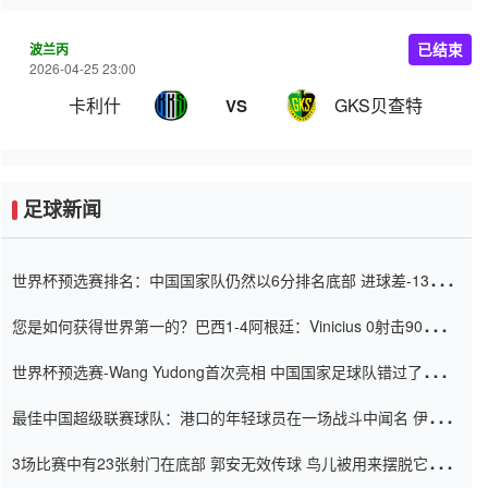
波兰丙
已结束
2026-04-25 23:00
卡利什
GKS贝查特
VS
足球新闻
世界杯预选赛排名：中国国家队仍然以6分排名底部 进球差-13令人
震惊
您是如何获得世界第一的？巴西1-4阿根廷：Vinicius 0射击90分钟
内
世界杯预选赛-Wang Yudong首次亮相 中国国家足球队错过了世界
杯0-2
最佳中国超级联赛球队：港口的年轻球员在一场战斗中闻名 伊万放
弃了泰桑（Taishan）
3场比赛中有23张射门在底部 郭安无效传球 鸟儿被用来摆脱它
Setien痴迷于三名后卫