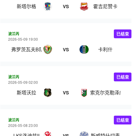
新塔尔格
霍吉尼赞卡
VS
波兰丙
已结束
2026-05-09 19:00
弗罗茨瓦夫B队
卡利什
VS
波兰丙
已结束
2026-05-09 02:00
斯塔沃拉
索克尔克勒泽威
VS
波兰丙
已结束
2026-05-08 23:00
LKS洛迪兹II
斯威特什切青
VS