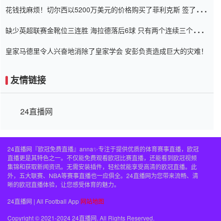
花钱找麻烦！切尔西以5200万美元的价格购买了菲利克斯 签了7年
并在半年内租了夏窗口
缺少英超联赛金靴位三连胜 海拉德落后6球 只有两个连续三个连续
三靴
皇家马德里令人兴奋地消除了皇家学会 安彭负责造成巨大的灾难！
友情链接
24直播网
24直播网『欧冠免费直播』anna✨专注于提供优质的体育赛事直播，欧冠
直播更是其特色之一。不仅能免费观看欧冠比赛直播，还能看到欧冠视频
集锦和获取新闻资讯。无需安装插件，轻松就能享受高清的欧冠直播。此
外，五大联赛、NBA等赛事直播也一应俱全。24直播网为您带来流畅、清
晰的欧冠直播体验，让您感受体育的魅力。
24直播网 | All Football App
网站地图
Copyright © 2021-2024 24直播网. All Rights Reserved.