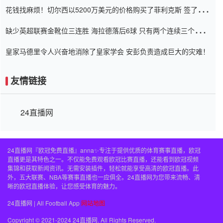
花钱找麻烦！切尔西以5200万美元的价格购买了菲利克斯 签了7年
并在半年内租了夏窗口
缺少英超联赛金靴位三连胜 海拉德落后6球 只有两个连续三个连续
三靴
皇家马德里令人兴奋地消除了皇家学会 安彭负责造成巨大的灾难！
友情链接
24直播网
24直播网『欧冠免费直播』anna✨专注于提供优质的体育赛事直播，欧冠
直播更是其特色之一。不仅能免费观看欧冠比赛直播，还能看到欧冠视频
集锦和获取新闻资讯。无需安装插件，轻松就能享受高清的欧冠直播。此
外，五大联赛、NBA等赛事直播也一应俱全。24直播网为您带来流畅、清
晰的欧冠直播体验，让您感受体育的魅力。
24直播网 | All Football App
网站地图
Copyright © 2021-2024 24直播网. All Rights Reserved.