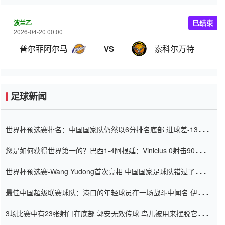
波兰乙
已结束
2026-04-20 00:00
普尔菲阿尔马
索科尔万特
VS
足球新闻
世界杯预选赛排名：中国国家队仍然以6分排名底部 进球差-13令人
震惊
您是如何获得世界第一的？巴西1-4阿根廷：Vinicius 0射击90分钟
内
世界杯预选赛-Wang Yudong首次亮相 中国国家足球队错过了世界
杯0-2
最佳中国超级联赛球队：港口的年轻球员在一场战斗中闻名 伊万放
弃了泰桑（Taishan）
3场比赛中有23张射门在底部 郭安无效传球 鸟儿被用来摆脱它
Setien痴迷于三名后卫