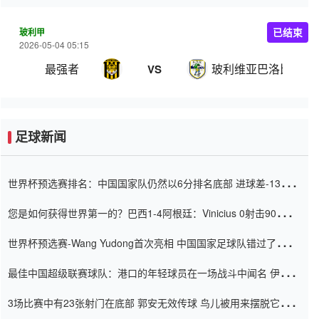
玻利甲
已结束
2026-05-04 05:15
最强者
玻利维亚巴洛比学院
VS
足球新闻
世界杯预选赛排名：中国国家队仍然以6分排名底部 进球差-13令人
震惊
您是如何获得世界第一的？巴西1-4阿根廷：Vinicius 0射击90分钟
内
世界杯预选赛-Wang Yudong首次亮相 中国国家足球队错过了世界
杯0-2
最佳中国超级联赛球队：港口的年轻球员在一场战斗中闻名 伊万放
弃了泰桑（Taishan）
3场比赛中有23张射门在底部 郭安无效传球 鸟儿被用来摆脱它
Setien痴迷于三名后卫