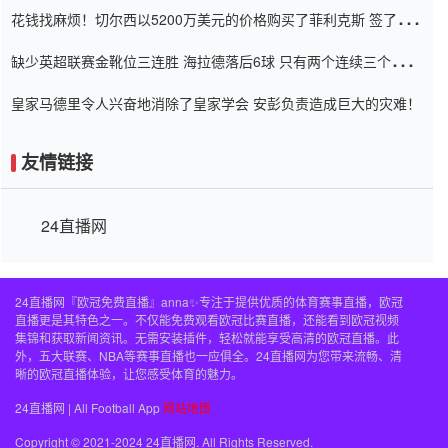
花钱找麻烦！切尔西以5200万美元的价格购买了菲利克斯 签了7年
并在半年内租了夏窗口
缺少英超联赛金靴位三连胜 海拉德落后6球 只有两个连续三个连续
三靴
皇家马德里令人兴奋地消除了皇家学会 安彭负责造成巨大的灾难！
友情链接
24直播网
24直播网『欧冠免费直播』anna✨专注于提供优质的体育赛事直播，欧冠
直播更是其特色之一。不仅能免费观看欧冠比赛直播，还能看到欧冠视频
集锦和获取新闻资讯。无需安装插件，轻松就能享受高清的欧冠直播。此
外，五大联赛、NBA等赛事直播也一应俱全。24直播网为您带来流畅、清
晰的欧冠直播体验，让您感受体育的魅力。
24直播网 | All Football App
网站地图
Copyright © 2021-2024 24直播网. All Rights Reserved.