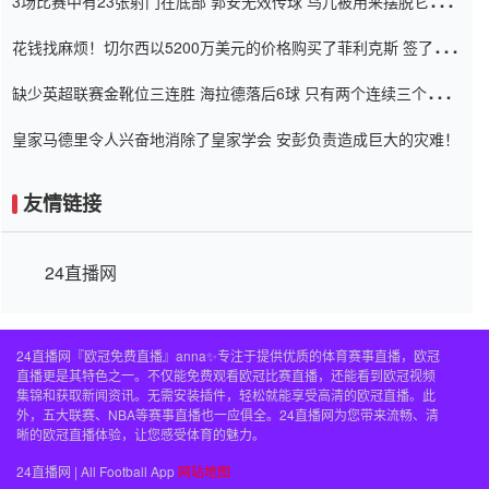
3场比赛中有23张射门在底部 郭安无效传球 鸟儿被用来摆脱它
Setien痴迷于三名后卫
花钱找麻烦！切尔西以5200万美元的价格购买了菲利克斯 签了7年
并在半年内租了夏窗口
缺少英超联赛金靴位三连胜 海拉德落后6球 只有两个连续三个连续
三靴
皇家马德里令人兴奋地消除了皇家学会 安彭负责造成巨大的灾难！
友情链接
24直播网
24直播网『欧冠免费直播』anna✨专注于提供优质的体育赛事直播，欧冠
直播更是其特色之一。不仅能免费观看欧冠比赛直播，还能看到欧冠视频
集锦和获取新闻资讯。无需安装插件，轻松就能享受高清的欧冠直播。此
外，五大联赛、NBA等赛事直播也一应俱全。24直播网为您带来流畅、清
晰的欧冠直播体验，让您感受体育的魅力。
24直播网 | All Football App
网站地图