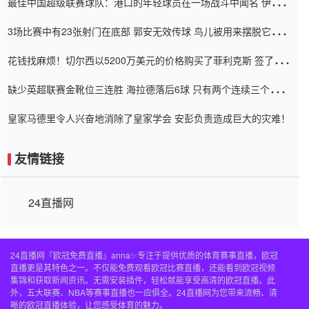
最佳中国超级联赛球队：港口的年轻球员在一场战斗中闻名 伊万放
弃了泰桑（Taishan）
3场比赛中有23张射门在底部 郭安无效传球 鸟儿被用来摆脱它
Setien痴迷于三名后卫
花钱找麻烦！切尔西以5200万美元的价格购买了菲利克斯 签了7年
并在半年内租了夏窗口
缺少英超联赛金靴位三连胜 海拉德落后6球 只有两个连续三个连续
三靴
皇家马德里令人兴奋地消除了皇家学会 安彭负责造成巨大的灾难！
友情链接
24直播网
24直播网『欧冠免费直播』anna✨专注于提供优质的体育赛事直播，欧冠
直播更是其特色之一。不仅能免费观看欧冠比赛直播，还能看到欧冠视频
集锦和获取新闻资讯。无需安装插件，轻松就能享受高清的欧冠直播。此
外，五大联赛、NBA等赛事直播也一应俱全。24直播网为您带来流畅、清
晰的欧冠直播体验，让您感受体育的魅力。