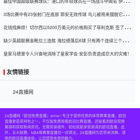
最佳中国超级联赛球队：港口的年轻球员在一场战斗中闻名 伊万放
弃了泰桑（Taishan）
3场比赛中有23张射门在底部 郭安无效传球 鸟儿被用来摆脱它
Setien痴迷于三名后卫
花钱找麻烦！切尔西以5200万美元的价格购买了菲利克斯 签了7年
并在半年内租了夏窗口
缺少英超联赛金靴位三连胜 海拉德落后6球 只有两个连续三个连续
三靴
皇家马德里令人兴奋地消除了皇家学会 安彭负责造成巨大的灾难！
友情链接
24直播网
24直播网『欧冠免费直播』anna✨专注于提供优质的体育赛事直播，欧冠
直播更是其特色之一。不仅能免费观看欧冠比赛直播，还能看到欧冠视频
集锦和获取新闻资讯。无需安装插件，轻松就能享受高清的欧冠直播。此
外，五大联赛、NBA等赛事直播也一应俱全。24直播网为您带来流畅、清
晰的欧冠直播体验，让您感受体育的魅力。