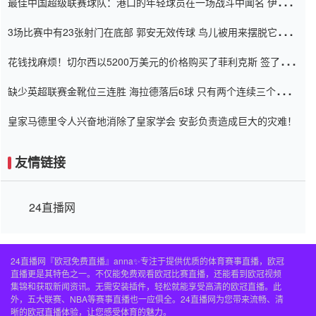
最佳中国超级联赛球队：港口的年轻球员在一场战斗中闻名 伊万放
弃了泰桑（Taishan）
3场比赛中有23张射门在底部 郭安无效传球 鸟儿被用来摆脱它
Setien痴迷于三名后卫
花钱找麻烦！切尔西以5200万美元的价格购买了菲利克斯 签了7年
并在半年内租了夏窗口
缺少英超联赛金靴位三连胜 海拉德落后6球 只有两个连续三个连续
三靴
皇家马德里令人兴奋地消除了皇家学会 安彭负责造成巨大的灾难！
友情链接
24直播网
24直播网『欧冠免费直播』anna✨专注于提供优质的体育赛事直播，欧冠
直播更是其特色之一。不仅能免费观看欧冠比赛直播，还能看到欧冠视频
集锦和获取新闻资讯。无需安装插件，轻松就能享受高清的欧冠直播。此
外，五大联赛、NBA等赛事直播也一应俱全。24直播网为您带来流畅、清
晰的欧冠直播体验，让您感受体育的魅力。