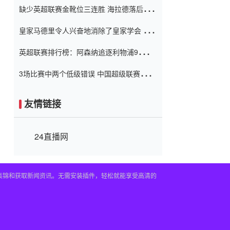
缺少英超联赛金靴位三连胜 海拉德落后6球
窗口
只有两个连续三个连续三靴
皇家马德里令人兴奋地消除了皇家学会 安
彭负责造成巨大的灾难！
英超联赛排行榜：阿森纳追逐利物浦9分 曼
联连续三件坏事
3场比赛中两个低级错误 中国超级联赛的前
守门员很老 是时候让位了 最好的继任者出
现
友情链接
24直播网
频集锦和获取新闻资讯。无需安装插件，轻松就能享受高清的