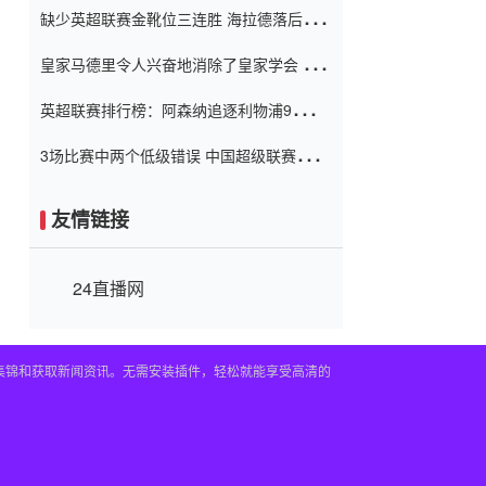
缺少英超联赛金靴位三连胜 海拉德落后6球
窗口
只有两个连续三个连续三靴
皇家马德里令人兴奋地消除了皇家学会 安
彭负责造成巨大的灾难！
英超联赛排行榜：阿森纳追逐利物浦9分 曼
联连续三件坏事
3场比赛中两个低级错误 中国超级联赛的前
守门员很老 是时候让位了 最好的继任者出
现
友情链接
24直播网
频集锦和获取新闻资讯。无需安装插件，轻松就能享受高清的