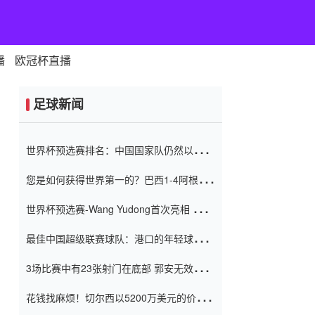
播
欧冠杯直播
足球新闻
世界杯预选赛排名：中国国家队仍然以6分
排名底部 进球差-13令人震惊
您是如何获得世界第一的？巴西1-4阿根
廷：Vinicius 0射击90分钟内
世界杯预选赛-Wang Yudong首次亮相 中国
国家足球队错过了世界杯0-2
最佳中国超级联赛球队：港口的年轻球员在
一场战斗中闻名 伊万放弃了泰桑
3场比赛中有23张射门在底部 郭安无效传球
（Taishan）
鸟儿被用来摆脱它 Setien痴迷于三名后卫
花钱找麻烦！切尔西以5200万美元的价格
购买了菲利克斯 签了7年 并在半年内租了夏