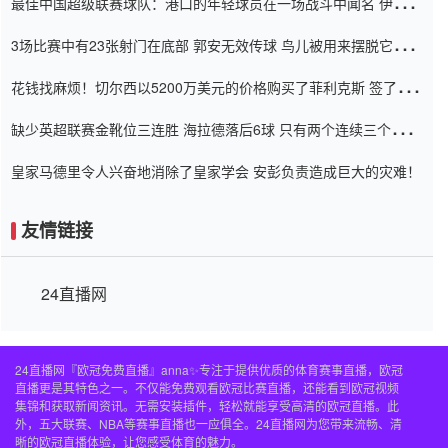
最佳中国超级联赛球队：港口的年轻球员在一场战斗中闻名 伊万放
弃了泰桑（Taishan）
3场比赛中有23张射门在底部 郭安无效传球 鸟儿被用来摆脱它
Setien痴迷于三名后卫
花钱找麻烦！切尔西以5200万美元的价格购买了菲利克斯 签了7年
并在半年内租了夏窗口
缺少英超联赛金靴位三连胜 海拉德落后6球 只有两个连续三个连续
三靴
皇家马德里令人兴奋地消除了皇家学会 安彭负责造成巨大的灾难！
友情链接
24直播网
24直播网『欧冠免费直播』anna✨专注于提供优质的体育赛事直播，欧冠
直播更是其特色之一。不仅能免费观看欧冠比赛直播，还能看到欧冠视频
集锦和获取新闻资讯。无需安装插件，轻松就能享受高清的欧冠直播。此
外，五大联赛、NBA等赛事直播也一应俱全。24直播网为您带来流畅、清
晰的欧冠直播体验，让您感受体育的魅力。