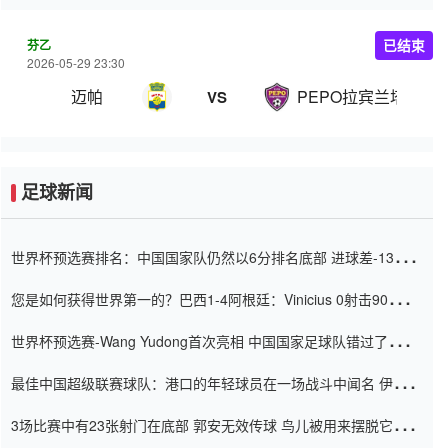
芬乙
已结束
2026-05-29 23:30
迈帕
PEPO拉宾兰塔
VS
足球新闻
世界杯预选赛排名：中国国家队仍然以6分排名底部 进球差-13令人
震惊
您是如何获得世界第一的？巴西1-4阿根廷：Vinicius 0射击90分钟
内
世界杯预选赛-Wang Yudong首次亮相 中国国家足球队错过了世界
杯0-2
最佳中国超级联赛球队：港口的年轻球员在一场战斗中闻名 伊万放
弃了泰桑（Taishan）
3场比赛中有23张射门在底部 郭安无效传球 鸟儿被用来摆脱它
Setien痴迷于三名后卫