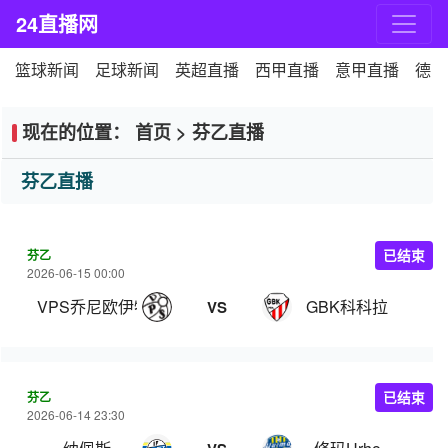
24直播网
篮球新闻
足球新闻
英超直播
西甲直播
意甲直播
德甲
现在的位置：
首页
>
芬乙直播
芬乙直播
芬乙
已结束
2026-06-15 00:00
VPS乔尼欧伊特
GBK科科拉
VS
芬乙
已结束
2026-06-14 23:30