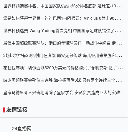
世界杯预选赛排名：中国国家队仍然以6分排名底部 进球差-13令人
震惊
您是如何获得世界第一的？巴西1-4阿根廷：Vinicius 0射击90分钟
内
世界杯预选赛-Wang Yudong首次亮相 中国国家足球队错过了世界
杯0-2
最佳中国超级联赛球队：港口的年轻球员在一场战斗中闻名 伊万放
弃了泰桑（Taishan）
3场比赛中有23张射门在底部 郭安无效传球 鸟儿被用来摆脱它
Setien痴迷于三名后卫
花钱找麻烦！切尔西以5200万美元的价格购买了菲利克斯 签了7年
并在半年内租了夏窗口
缺少英超联赛金靴位三连胜 海拉德落后6球 只有两个连续三个连续
三靴
皇家马德里令人兴奋地消除了皇家学会 安彭负责造成巨大的灾难！
友情链接
24直播网