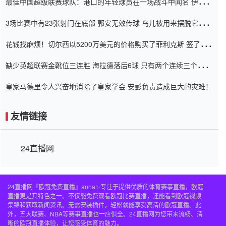
最佳中国超级联赛球队：港口的年轻球员在一场战斗中闻名 伊万放
弃了泰桑（Taishan）
3场比赛中有23张射门在底部 郭安无效传球 鸟儿被用来摆脱它
Setien痴迷于三名后卫
花钱找麻烦！切尔西以5200万美元的价格购买了菲利克斯 签了7年
并在半年内租了夏窗口
缺少英超联赛金靴位三连胜 海拉德落后6球 只有两个连续三个连续
三靴
皇家马德里令人兴奋地消除了皇家学会 安彭负责造成巨大的灾难！
友情链接
24直播网
24直播网『欧冠免费直播』anna✨专注于提供优质的体育赛事直播，欧冠
直播更是其特色之一。不仅能免费观看欧冠比赛直播，还能看到欧冠视频
集锦和获取新闻资讯。无需安装插件，轻松就能享受高清的欧冠直播。此
外，五大联赛、NBA等赛事直播也一应俱全。24直播网为您带来流畅、清
晰的欧冠直播体验，让您感受体育的魅力。