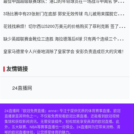
最佳中国超级联赛球队：港口的年轻球员在一场战斗中闻名 伊万放
弃了泰桑（Taishan）
3场比赛中有23张射门在底部 郭安无效传球 鸟儿被用来摆脱它
Setien痴迷于三名后卫
花钱找麻烦！切尔西以5200万美元的价格购买了菲利克斯 签了7年
并在半年内租了夏窗口
缺少英超联赛金靴位三连胜 海拉德落后6球 只有两个连续三个连续
三靴
皇家马德里令人兴奋地消除了皇家学会 安彭负责造成巨大的灾难！
友情链接
24直播网
24直播网『欧冠免费直播』anna✨专注于提供优质的体育赛事直播，欧冠
直播更是其特色之一。不仅能免费观看欧冠比赛直播，还能看到欧冠视频
集锦和获取新闻资讯。无需安装插件，轻松就能享受高清的欧冠直播。此
外，五大联赛、NBA等赛事直播也一应俱全。24直播网为您带来流畅、清
晰的欧冠直播体验，让您感受体育的魅力。