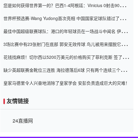
您是如何获得世界第一的？巴西1-4阿根廷：Vinicius 0射击90分钟
内
世界杯预选赛-Wang Yudong首次亮相 中国国家足球队错过了世界
杯0-2
最佳中国超级联赛球队：港口的年轻球员在一场战斗中闻名 伊万放
弃了泰桑（Taishan）
3场比赛中有23张射门在底部 郭安无效传球 鸟儿被用来摆脱它
Setien痴迷于三名后卫
花钱找麻烦！切尔西以5200万美元的价格购买了菲利克斯 签了7年
并在半年内租了夏窗口
缺少英超联赛金靴位三连胜 海拉德落后6球 只有两个连续三个连续
三靴
皇家马德里令人兴奋地消除了皇家学会 安彭负责造成巨大的灾难！
友情链接
24直播网