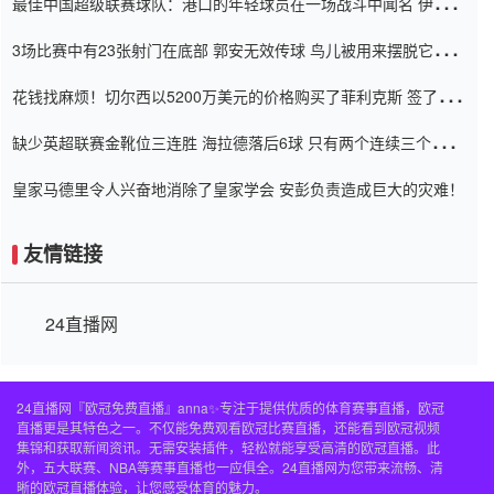
最佳中国超级联赛球队：港口的年轻球员在一场战斗中闻名 伊万放
弃了泰桑（Taishan）
3场比赛中有23张射门在底部 郭安无效传球 鸟儿被用来摆脱它
Setien痴迷于三名后卫
花钱找麻烦！切尔西以5200万美元的价格购买了菲利克斯 签了7年
并在半年内租了夏窗口
缺少英超联赛金靴位三连胜 海拉德落后6球 只有两个连续三个连续
三靴
皇家马德里令人兴奋地消除了皇家学会 安彭负责造成巨大的灾难！
友情链接
24直播网
24直播网『欧冠免费直播』anna✨专注于提供优质的体育赛事直播，欧冠
直播更是其特色之一。不仅能免费观看欧冠比赛直播，还能看到欧冠视频
集锦和获取新闻资讯。无需安装插件，轻松就能享受高清的欧冠直播。此
外，五大联赛、NBA等赛事直播也一应俱全。24直播网为您带来流畅、清
晰的欧冠直播体验，让您感受体育的魅力。