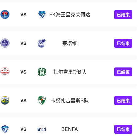
FK海王星克莱佩达
VS
已结束
莱塔维
VS
已结束
扎尔吉里斯B队
VS
已结束
卡努扎吉里斯B队
VS
已结束
BENFA
VS
已结束