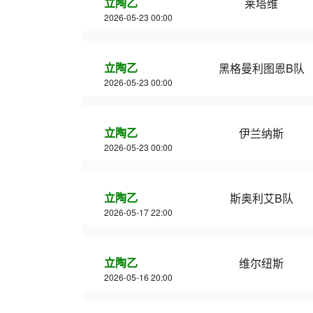
立陶乙
莱塔维
2026-05-23 00:00
立陶乙
黑格曼利图恩B队
2026-05-23 00:00
立陶乙
伊兰纳斯
2026-05-23 00:00
立陶乙
斯奥利艾B队
2026-05-17 22:00
立陶乙
维尔纽斯
2026-05-16 20:00