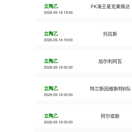
立陶乙
FK海王星克莱佩达
2026-05-16 19:00
立陶乙
托拉斯
2026-05-16 19:00
立陶乙
加尔利阿瓦
2026-05-16 00:30
立陶乙
特兰斯因维斯特B队
2026-05-16 00:00
立陶乙
阿尔堤斯
2026-05-16 00:00