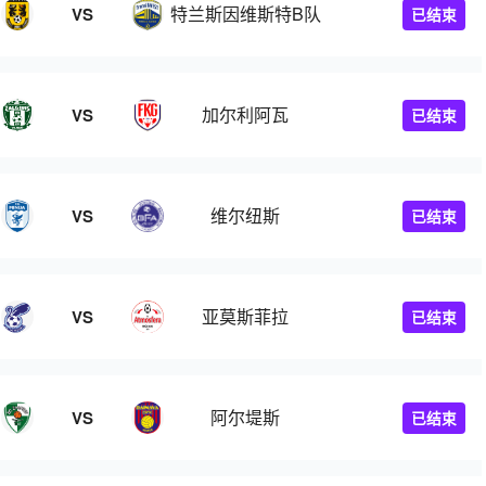
特兰斯因维斯特B队
VS
已结束
加尔利阿瓦
VS
已结束
维尔纽斯
VS
已结束
亚莫斯菲拉
VS
已结束
阿尔堤斯
VS
已结束