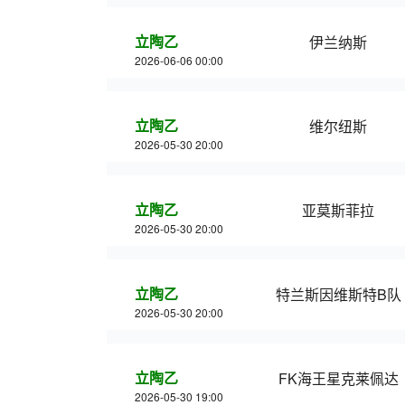
立陶乙
伊兰纳斯
2026-06-06 00:00
立陶乙
维尔纽斯
2026-05-30 20:00
立陶乙
亚莫斯菲拉
2026-05-30 20:00
立陶乙
特兰斯因维斯特B队
2026-05-30 20:00
立陶乙
FK海王星克莱佩达
2026-05-30 19:00