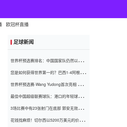
播
欧冠杯直播
足球新闻
世界杯预选赛排名：中国国家队仍然以6分
排名底部 进球差-13令人震惊
您是如何获得世界第一的？巴西1-4阿根
廷：Vinicius 0射击90分钟内
世界杯预选赛-Wang Yudong首次亮相 中国
国家足球队错过了世界杯0-2
最佳中国超级联赛球队：港口的年轻球员在
一场战斗中闻名 伊万放弃了泰桑
3场比赛中有23张射门在底部 郭安无效传球
（Taishan）
鸟儿被用来摆脱它 Setien痴迷于三名后卫
花钱找麻烦！切尔西以5200万美元的价格
购买了菲利克斯 签了7年 并在半年内租了夏