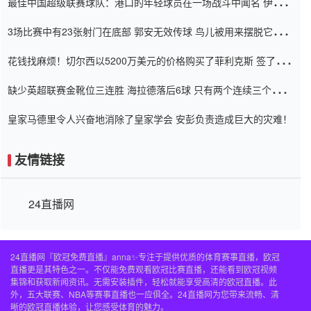
最佳中国超级联赛球队：港口的年轻球员在一场战斗中闻名 伊万放
弃了泰桑（Taishan）
3场比赛中有23张射门在底部 郭安无效传球 鸟儿被用来摆脱它
Setien痴迷于三名后卫
花钱找麻烦！切尔西以5200万美元的价格购买了菲利克斯 签了7年
并在半年内租了夏窗口
缺少英超联赛金靴位三连胜 海拉德落后6球 只有两个连续三个连续
三靴
皇家马德里令人兴奋地消除了皇家学会 安彭负责造成巨大的灾难！
友情链接
24直播网
24直播网『欧冠免费直播』anna✨专注于提供优质的体育赛事直播，欧冠
直播更是其特色之一。不仅能免费观看欧冠比赛直播，还能看到欧冠视频
集锦和获取新闻资讯。无需安装插件，轻松就能享受高清的欧冠直播。此
外，五大联赛、NBA等赛事直播也一应俱全。24直播网为您带来流畅、清
晰的欧冠直播体验，让您感受体育的魅力。