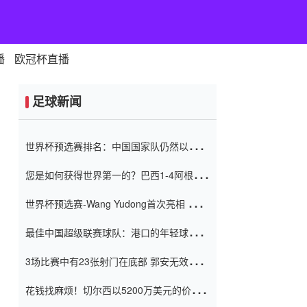
播
欧冠杯直播
足球新闻
世界杯预选赛排名：中国国家队仍然以6分
排名底部 进球差-13令人震惊
您是如何获得世界第一的？巴西1-4阿根
廷：Vinicius 0射击90分钟内
世界杯预选赛-Wang Yudong首次亮相 中国
国家足球队错过了世界杯0-2
最佳中国超级联赛球队：港口的年轻球员在
一场战斗中闻名 伊万放弃了泰桑
3场比赛中有23张射门在底部 郭安无效传球
（Taishan）
鸟儿被用来摆脱它 Setien痴迷于三名后卫
花钱找麻烦！切尔西以5200万美元的价格
购买了菲利克斯 签了7年 并在半年内租了夏