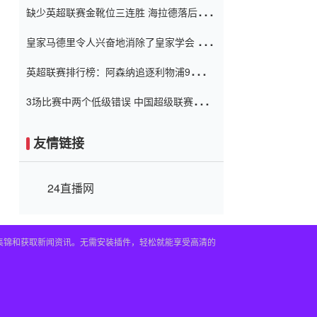
缺少英超联赛金靴位三连胜 海拉德落后6球
窗口
只有两个连续三个连续三靴
皇家马德里令人兴奋地消除了皇家学会 安
彭负责造成巨大的灾难！
英超联赛排行榜：阿森纳追逐利物浦9分 曼
联连续三件坏事
3场比赛中两个低级错误 中国超级联赛的前
守门员很老 是时候让位了 最好的继任者出
现
友情链接
24直播网
频集锦和获取新闻资讯。无需安装插件，轻松就能享受高清的