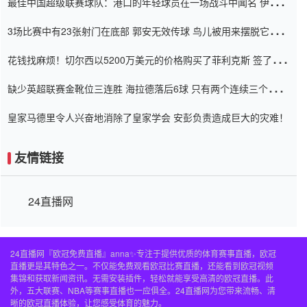
最佳中国超级联赛球队：港口的年轻球员在一场战斗中闻名 伊万放
弃了泰桑（Taishan）
3场比赛中有23张射门在底部 郭安无效传球 鸟儿被用来摆脱它
Setien痴迷于三名后卫
花钱找麻烦！切尔西以5200万美元的价格购买了菲利克斯 签了7年
并在半年内租了夏窗口
缺少英超联赛金靴位三连胜 海拉德落后6球 只有两个连续三个连续
三靴
皇家马德里令人兴奋地消除了皇家学会 安彭负责造成巨大的灾难！
友情链接
24直播网
24直播网『欧冠免费直播』anna✨专注于提供优质的体育赛事直播，欧冠
直播更是其特色之一。不仅能免费观看欧冠比赛直播，还能看到欧冠视频
集锦和获取新闻资讯。无需安装插件，轻松就能享受高清的欧冠直播。此
外，五大联赛、NBA等赛事直播也一应俱全。24直播网为您带来流畅、清
晰的欧冠直播体验，让您感受体育的魅力。