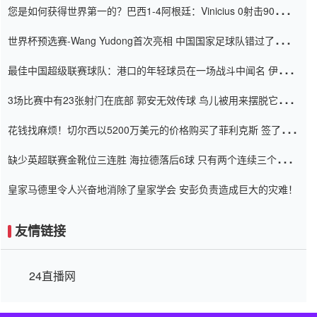
您是如何获得世界第一的？巴西1-4阿根廷：Vinicius 0射击90分钟
内
世界杯预选赛-Wang Yudong首次亮相 中国国家足球队错过了世界
杯0-2
最佳中国超级联赛球队：港口的年轻球员在一场战斗中闻名 伊万放
弃了泰桑（Taishan）
3场比赛中有23张射门在底部 郭安无效传球 鸟儿被用来摆脱它
Setien痴迷于三名后卫
花钱找麻烦！切尔西以5200万美元的价格购买了菲利克斯 签了7年
并在半年内租了夏窗口
缺少英超联赛金靴位三连胜 海拉德落后6球 只有两个连续三个连续
三靴
皇家马德里令人兴奋地消除了皇家学会 安彭负责造成巨大的灾难！
友情链接
24直播网