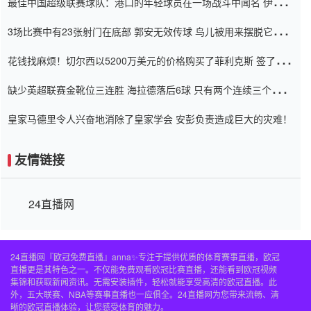
最佳中国超级联赛球队：港口的年轻球员在一场战斗中闻名 伊万放
弃了泰桑（Taishan）
3场比赛中有23张射门在底部 郭安无效传球 鸟儿被用来摆脱它
Setien痴迷于三名后卫
花钱找麻烦！切尔西以5200万美元的价格购买了菲利克斯 签了7年
并在半年内租了夏窗口
缺少英超联赛金靴位三连胜 海拉德落后6球 只有两个连续三个连续
三靴
皇家马德里令人兴奋地消除了皇家学会 安彭负责造成巨大的灾难！
友情链接
24直播网
24直播网『欧冠免费直播』anna✨专注于提供优质的体育赛事直播，欧冠
直播更是其特色之一。不仅能免费观看欧冠比赛直播，还能看到欧冠视频
集锦和获取新闻资讯。无需安装插件，轻松就能享受高清的欧冠直播。此
外，五大联赛、NBA等赛事直播也一应俱全。24直播网为您带来流畅、清
晰的欧冠直播体验，让您感受体育的魅力。