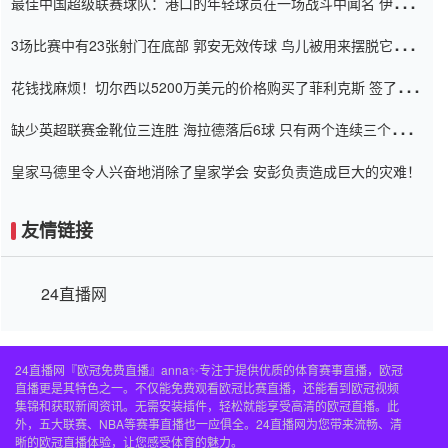
最佳中国超级联赛球队：港口的年轻球员在一场战斗中闻名 伊万放
弃了泰桑（Taishan）
3场比赛中有23张射门在底部 郭安无效传球 鸟儿被用来摆脱它
Setien痴迷于三名后卫
花钱找麻烦！切尔西以5200万美元的价格购买了菲利克斯 签了7年
并在半年内租了夏窗口
缺少英超联赛金靴位三连胜 海拉德落后6球 只有两个连续三个连续
三靴
皇家马德里令人兴奋地消除了皇家学会 安彭负责造成巨大的灾难！
友情链接
24直播网
24直播网『欧冠免费直播』anna✨专注于提供优质的体育赛事直播，欧冠
直播更是其特色之一。不仅能免费观看欧冠比赛直播，还能看到欧冠视频
集锦和获取新闻资讯。无需安装插件，轻松就能享受高清的欧冠直播。此
外，五大联赛、NBA等赛事直播也一应俱全。24直播网为您带来流畅、清
晰的欧冠直播体验，让您感受体育的魅力。