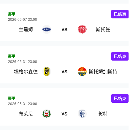
挪甲
已结束
2026-06-07 23:00
兰黑姆
斯托曼
VS
挪甲
已结束
2026-05-31 23:00
埃格尔森德
斯托姆加斯特
VS
挪甲
已结束
2026-05-31 23:00
布莱尼
贺特
VS