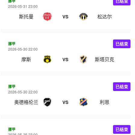
挪甲
已结束
2026-05-31 23:00
斯托曼
松达尔
VS
挪甲
已结束
2026-05-30 22:00
摩斯
斯塔贝克
VS
挪甲
已结束
2026-05-30 22:00
奥德格伦兰
利恩
VS
挪甲
已结束
2026-05-25 23:00