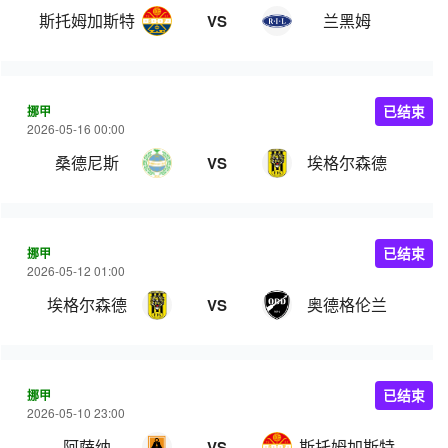
斯托姆加斯特
兰黑姆
VS
挪甲
已结束
2026-05-16 00:00
桑德尼斯
埃格尔森德
VS
挪甲
已结束
2026-05-12 01:00
埃格尔森德
奥德格伦兰
VS
挪甲
已结束
2026-05-10 23:00
阿萨纳
斯托姆加斯特
VS