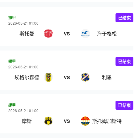
挪甲
已结束
2026-05-21 01:00
斯托曼
海于格松
VS
挪甲
已结束
2026-05-21 01:00
埃格尔森德
利恩
VS
挪甲
已结束
2026-05-21 01:00
摩斯
斯托姆加斯特
VS