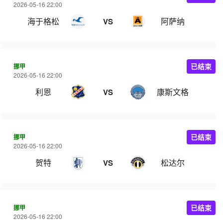
2026-05-16 22:00
海于格松
阿萨纳
VS
挪甲
已结束
2026-05-16 22:00
利恩
康斯文格
VS
挪甲
已结束
2026-05-16 22:00
贺特
松达尔
VS
挪甲
已结束
2026-05-16 22:00