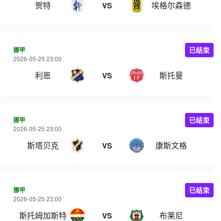
贺特
埃格尔森德
VS
挪甲
已结束
2026-05-25 23:00
利恩
斯托曼
VS
挪甲
已结束
2026-05-25 23:00
斯塔贝克
康斯文格
VS
挪甲
已结束
2026-05-25 23:00
斯托姆加斯特
布莱尼
VS