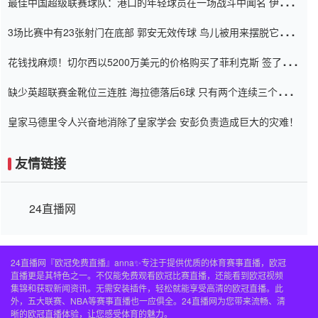
最佳中国超级联赛球队：港口的年轻球员在一场战斗中闻名 伊万放
弃了泰桑（Taishan）
3场比赛中有23张射门在底部 郭安无效传球 鸟儿被用来摆脱它
Setien痴迷于三名后卫
花钱找麻烦！切尔西以5200万美元的价格购买了菲利克斯 签了7年
并在半年内租了夏窗口
缺少英超联赛金靴位三连胜 海拉德落后6球 只有两个连续三个连续
三靴
皇家马德里令人兴奋地消除了皇家学会 安彭负责造成巨大的灾难！
友情链接
24直播网
24直播网『欧冠免费直播』anna✨专注于提供优质的体育赛事直播，欧冠
直播更是其特色之一。不仅能免费观看欧冠比赛直播，还能看到欧冠视频
集锦和获取新闻资讯。无需安装插件，轻松就能享受高清的欧冠直播。此
外，五大联赛、NBA等赛事直播也一应俱全。24直播网为您带来流畅、清
晰的欧冠直播体验，让您感受体育的魅力。