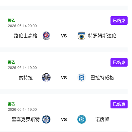
挪乙
已结束
2026-06-14 20:00
路伦士高格
特罗姆斯达伦
VS
挪乙
已结束
2026-06-14 19:00
索特拉
巴拉特威格
VS
挪乙
已结束
2026-06-14 19:00
里塞克罗斯特
诺度顿
VS