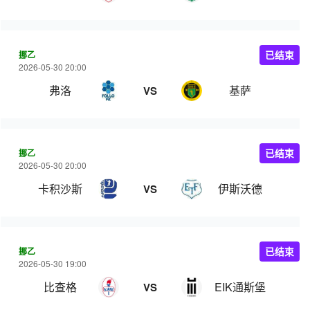
挪乙
已结束
2026-05-30 20:00
弗洛
基萨
VS
挪乙
已结束
2026-05-30 20:00
卡积沙斯
伊斯沃德
VS
挪乙
已结束
2026-05-30 19:00
比查格
EIK通斯堡
VS