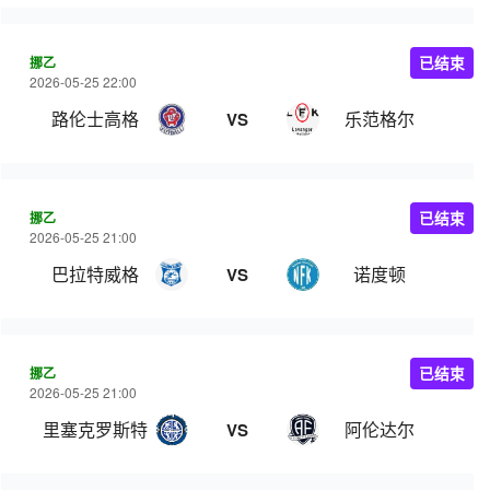
挪乙
已结束
2026-05-25 22:00
路伦士高格
乐范格尔
VS
挪乙
已结束
2026-05-25 21:00
巴拉特威格
诺度顿
VS
挪乙
已结束
2026-05-25 21:00
里塞克罗斯特
阿伦达尔
VS