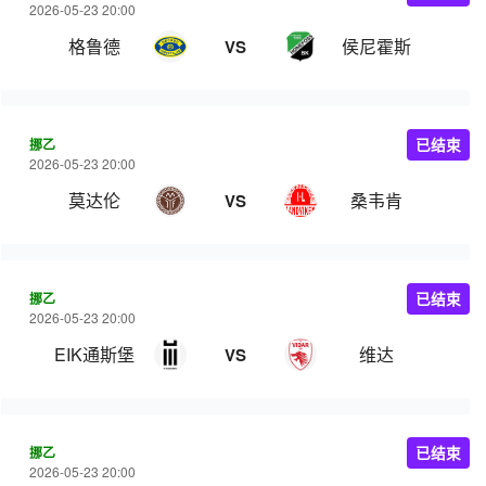
2026-05-23 20:00
格鲁德
侯尼霍斯
VS
挪乙
已结束
2026-05-23 20:00
莫达伦
桑韦肯
VS
挪乙
已结束
2026-05-23 20:00
EIK通斯堡
维达
VS
挪乙
已结束
2026-05-23 20:00