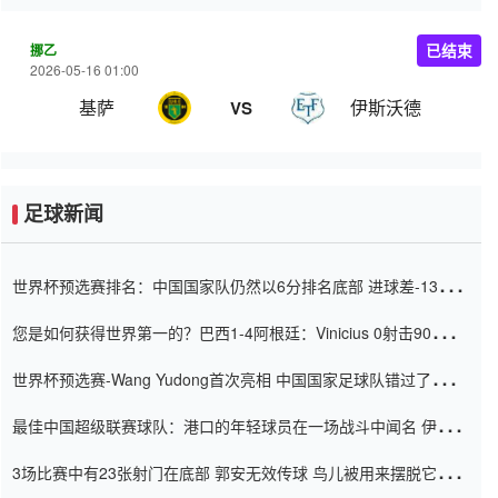
挪乙
已结束
2026-05-16 01:00
基萨
伊斯沃德
VS
足球新闻
世界杯预选赛排名：中国国家队仍然以6分排名底部 进球差-13令人
震惊
您是如何获得世界第一的？巴西1-4阿根廷：Vinicius 0射击90分钟
内
世界杯预选赛-Wang Yudong首次亮相 中国国家足球队错过了世界
杯0-2
最佳中国超级联赛球队：港口的年轻球员在一场战斗中闻名 伊万放
弃了泰桑（Taishan）
3场比赛中有23张射门在底部 郭安无效传球 鸟儿被用来摆脱它
Setien痴迷于三名后卫