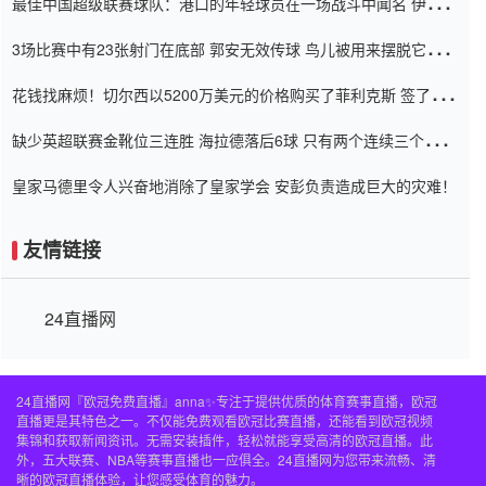
最佳中国超级联赛球队：港口的年轻球员在一场战斗中闻名 伊万放
弃了泰桑（Taishan）
3场比赛中有23张射门在底部 郭安无效传球 鸟儿被用来摆脱它
Setien痴迷于三名后卫
花钱找麻烦！切尔西以5200万美元的价格购买了菲利克斯 签了7年
并在半年内租了夏窗口
缺少英超联赛金靴位三连胜 海拉德落后6球 只有两个连续三个连续
三靴
皇家马德里令人兴奋地消除了皇家学会 安彭负责造成巨大的灾难！
友情链接
24直播网
24直播网『欧冠免费直播』anna✨专注于提供优质的体育赛事直播，欧冠
直播更是其特色之一。不仅能免费观看欧冠比赛直播，还能看到欧冠视频
集锦和获取新闻资讯。无需安装插件，轻松就能享受高清的欧冠直播。此
外，五大联赛、NBA等赛事直播也一应俱全。24直播网为您带来流畅、清
晰的欧冠直播体验，让您感受体育的魅力。