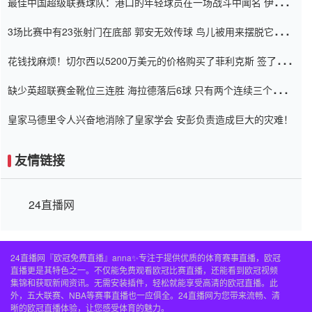
最佳中国超级联赛球队：港口的年轻球员在一场战斗中闻名 伊万放
弃了泰桑（Taishan）
3场比赛中有23张射门在底部 郭安无效传球 鸟儿被用来摆脱它
Setien痴迷于三名后卫
花钱找麻烦！切尔西以5200万美元的价格购买了菲利克斯 签了7年
并在半年内租了夏窗口
缺少英超联赛金靴位三连胜 海拉德落后6球 只有两个连续三个连续
三靴
皇家马德里令人兴奋地消除了皇家学会 安彭负责造成巨大的灾难！
友情链接
24直播网
24直播网『欧冠免费直播』anna✨专注于提供优质的体育赛事直播，欧冠
直播更是其特色之一。不仅能免费观看欧冠比赛直播，还能看到欧冠视频
集锦和获取新闻资讯。无需安装插件，轻松就能享受高清的欧冠直播。此
外，五大联赛、NBA等赛事直播也一应俱全。24直播网为您带来流畅、清
晰的欧冠直播体验，让您感受体育的魅力。