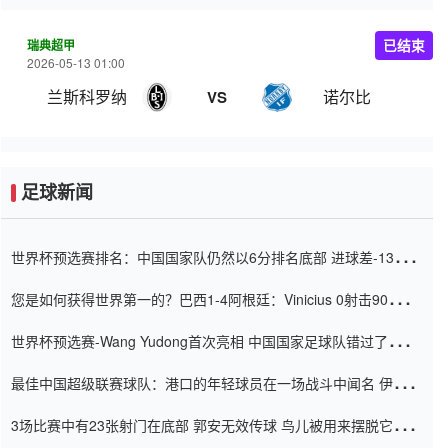
瑞典超甲
已结束
2026-05-13 01:00
兰斯科罗纳
诺尔比
VS
足球新闻
世界杯预选赛排名：中国国家队仍然以6分排名底部 进球差-13令人
震惊
您是如何获得世界第一的？巴西1-4阿根廷：Vinicius 0射击90分钟
内
世界杯预选赛-Wang Yudong首次亮相 中国国家足球队错过了世界
杯0-2
最佳中国超级联赛球队：港口的年轻球员在一场战斗中闻名 伊万放
弃了泰桑（Taishan）
3场比赛中有23张射门在底部 郭安无效传球 鸟儿被用来摆脱它
Setien痴迷于三名后卫