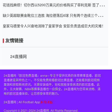
花钱找麻烦！切尔西以5200万美元的价格购买了菲利克斯 签了7年
并在半年内租了夏窗口
缺少英超联赛金靴位三连胜 海拉德落后6球 只有两个连续三个连续
三靴
皇家马德里令人兴奋地消除了皇家学会 安彭负责造成巨大的灾难！
友情链接
24直播网
24直播网『欧冠免费直播』anna✨专注于提供优质的体育赛事直播，欧冠
直播更是其特色之一。不仅能免费观看欧冠比赛直播，还能看到欧冠视频
集锦和获取新闻资讯。无需安装插件，轻松就能享受高清的欧冠直播。此
外，五大联赛、NBA等赛事直播也一应俱全。24直播网为您带来流畅、清
晰的欧冠直播体验，让您感受体育的魅力。
24直播网 | All Football App
网站地图
Copyright © 2021-2024 24直播网. All Rights Reserved.