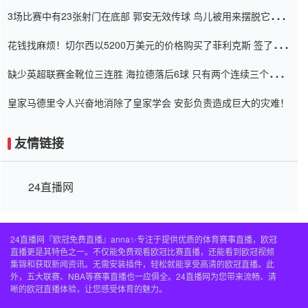
弃了泰桑（Taishan）
3场比赛中有23张射门在底部 郭安无效传球 鸟儿被用来摆脱它
Setien痴迷于三名后卫
花钱找麻烦！切尔西以5200万美元的价格购买了菲利克斯 签了7年
并在半年内租了夏窗口
缺少英超联赛金靴位三连胜 海拉德落后6球 只有两个连续三个连续
三靴
皇家马德里令人兴奋地消除了皇家学会 安彭负责造成巨大的灾难！
友情链接
24直播网
24直播网『欧冠免费直播』anna✨专注于提供优质的体育赛事直播，欧冠
直播更是其特色之一。不仅能免费观看欧冠比赛直播，还能看到欧冠视频
集锦和获取新闻资讯。无需安装插件，轻松就能享受高清的欧冠直播。此
外，五大联赛、NBA等赛事直播也一应俱全。24直播网为您带来流畅、清
晰的欧冠直播体验，让您感受体育的魅力。