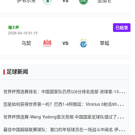
伊韦尔东
圣加仑
VS
瑞士杯
已结束
2026-04-19 01:15
乌契
草蜢
VS
足球新闻
世界杯预选赛排名：中国国家队仍然以6分排名底部 进球差-13令人
震惊
您是如何获得世界第一的？巴西1-4阿根廷：Vinicius 0射击90分钟
内
世界杯预选赛-Wang Yudong首次亮相 中国国家足球队错过了世界
杯0-2
最佳中国超级联赛球队：港口的年轻球员在一场战斗中闻名 伊万放