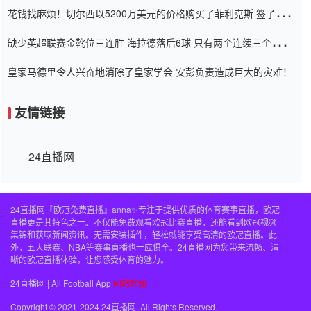
花钱找麻烦！切尔西以5200万美元的价格购买了菲利克斯 签了7年
并在半年内租了夏窗口
缺少英超联赛金靴位三连胜 海拉德落后6球 只有两个连续三个连续
三靴
皇家马德里令人兴奋地消除了皇家学会 安彭负责造成巨大的灾难！
友情链接
24直播网
24直播网『欧冠免费直播』anna✨专注于提供优质的体育赛事直播，欧冠
直播更是其特色之一。不仅能免费观看欧冠比赛直播，还能看到欧冠视频
集锦和获取新闻资讯。无需安装插件，轻松就能享受高清的欧冠直播。此
外，五大联赛、NBA等赛事直播也一应俱全。24直播网为您带来流畅、清
晰的欧冠直播体验，让您感受体育的魅力。
24直播网 | All Football App
网站地图
Copyright © 2021-2024 24直播网. All Rights Reserved.