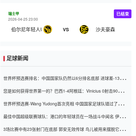
瑞士甲
已结束
2026-04-25 23:00
伯尔尼年轻人U21
沙夫豪森
VS
足球新闻
世界杯预选赛排名：中国国家队仍然以6分排名底部 进球差-13令人
震惊
您是如何获得世界第一的？巴西1-4阿根廷：Vinicius 0射击90分钟
内
世界杯预选赛-Wang Yudong首次亮相 中国国家足球队错过了世界
杯0-2
最佳中国超级联赛球队：港口的年轻球员在一场战斗中闻名 伊万放
弃了泰桑（Taishan）
3场比赛中有23张射门在底部 郭安无效传球 鸟儿被用来摆脱它
Setien痴迷于三名后卫