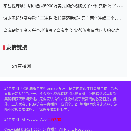
花钱找麻烦！切尔西以5200万美元的价格购买了菲利克斯 签了7年
并在半年内租了夏窗口
缺少英超联赛金靴位三连胜 海拉德落后6球 只有两个连续三个连续
三靴
皇家马德里令人兴奋地消除了皇家学会 安彭负责造成巨大的灾难！
友情链接
24直播网
24直播网『欧冠免费直播』anna✨专注于提供优质的体育赛事直播，欧冠
直播更是其特色之一。不仅能免费观看欧冠比赛直播，还能看到欧冠视频
集锦和获取新闻资讯。无需安装插件，轻松就能享受高清的欧冠直播。此
外，五大联赛、NBA等赛事直播也一应俱全。24直播网为您带来流畅、清
晰的欧冠直播体验，让您感受体育的魅力。
24直播网 | All Football App
网站地图
Copyright © 2021-2024 24直播网. All Rights Reserved.