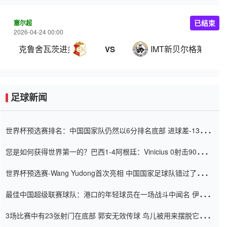
塞尔超
已结束
2026-04-24 00:00
克鲁舍瓦茨进步
IMT新贝尔格莱德
VS
足球新闻
世界杯预选赛排名：中国国家队仍然以6分排名底部 进球差-13令人
震惊
您是如何获得世界第一的？巴西1-4阿根廷：Vinicius 0射击90分钟
内
世界杯预选赛-Wang Yudong首次亮相 中国国家足球队错过了世界
杯0-2
最佳中国超级联赛球队：港口的年轻球员在一场战斗中闻名 伊万放
弃了泰桑（Taishan）
3场比赛中有23张射门在底部 郭安无效传球 鸟儿被用来摆脱它
Setien痴迷于三名后卫