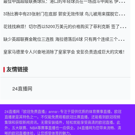
最佳中国超级联赛球队：港口的年轻球员在一场战斗中闻名 伊万放
弃了泰桑（Taishan）
3场比赛中有23张射门在底部 郭安无效传球 鸟儿被用来摆脱它
Setien痴迷于三名后卫
花钱找麻烦！切尔西以5200万美元的价格购买了菲利克斯 签了7年
并在半年内租了夏窗口
缺少英超联赛金靴位三连胜 海拉德落后6球 只有两个连续三个连续
三靴
皇家马德里令人兴奋地消除了皇家学会 安彭负责造成巨大的灾难！
友情链接
24直播网
24直播网『欧冠免费直播』anna✨专注于提供优质的体育赛事直播，欧冠
直播更是其特色之一。不仅能免费观看欧冠比赛直播，还能看到欧冠视频
集锦和获取新闻资讯。无需安装插件，轻松就能享受高清的欧冠直播。此
外，五大联赛、NBA等赛事直播也一应俱全。24直播网为您带来流畅、清
晰的欧冠直播体验，让您感受体育的魅力。