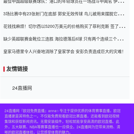
最佳中国超级联赛球队：港口的年轻球员在一场战斗中闻名 伊万放
弃了泰桑（Taishan）
3场比赛中有23张射门在底部 郭安无效传球 鸟儿被用来摆脱它
Setien痴迷于三名后卫
花钱找麻烦！切尔西以5200万美元的价格购买了菲利克斯 签了7年
并在半年内租了夏窗口
缺少英超联赛金靴位三连胜 海拉德落后6球 只有两个连续三个连续
三靴
皇家马德里令人兴奋地消除了皇家学会 安彭负责造成巨大的灾难！
友情链接
24直播网
24直播网『欧冠免费直播』anna✨专注于提供优质的体育赛事直播，欧冠
直播更是其特色之一。不仅能免费观看欧冠比赛直播，还能看到欧冠视频
集锦和获取新闻资讯。无需安装插件，轻松就能享受高清的欧冠直播。此
外，五大联赛、NBA等赛事直播也一应俱全。24直播网为您带来流畅、清
晰的欧冠直播体验，让您感受体育的魅力。