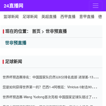
24直播网
篮球新闻
足球新闻
英超直播
西甲直播
意甲直播
德甲
现在的位置：
首页
>
世非预直播
世非预直播
足球新闻
世界杯预选赛排名：中国国家队仍然以6分排名底部 进球差-13令人
震惊
您是如何获得世界第一的？巴西1-4阿根廷：Vinicius 0射击90分钟
内
世界杯预选赛-Wang Yudong首次亮相 中国国家足球队错过了世界
杯0-2