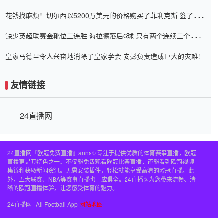
Setien痴迷于三名后卫
花钱找麻烦！切尔西以5200万美元的价格购买了菲利克斯 签了7年
并在半年内租了夏窗口
缺少英超联赛金靴位三连胜 海拉德落后6球 只有两个连续三个连续
三靴
皇家马德里令人兴奋地消除了皇家学会 安彭负责造成巨大的灾难！
友情链接
24直播网
24直播网『欧冠免费直播』anna✨专注于提供优质的体育赛事直播，欧冠
直播更是其特色之一。不仅能免费观看欧冠比赛直播，还能看到欧冠视频
集锦和获取新闻资讯。无需安装插件，轻松就能享受高清的欧冠直播。此
外，五大联赛、NBA等赛事直播也一应俱全。24直播网为您带来流畅、清
晰的欧冠直播体验，让您感受体育的魅力。
24直播网 | All Football App
网站地图