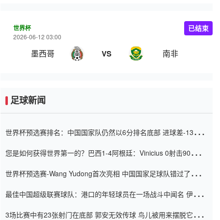
世界杯
已结束
2026-06-12 03:00
墨西哥
南非
VS
足球新闻
世界杯预选赛排名：中国国家队仍然以6分排名底部 进球差-13令人
震惊
您是如何获得世界第一的？巴西1-4阿根廷：Vinicius 0射击90分钟
内
世界杯预选赛-Wang Yudong首次亮相 中国国家足球队错过了世界
杯0-2
最佳中国超级联赛球队：港口的年轻球员在一场战斗中闻名 伊万放
弃了泰桑（Taishan）
3场比赛中有23张射门在底部 郭安无效传球 鸟儿被用来摆脱它