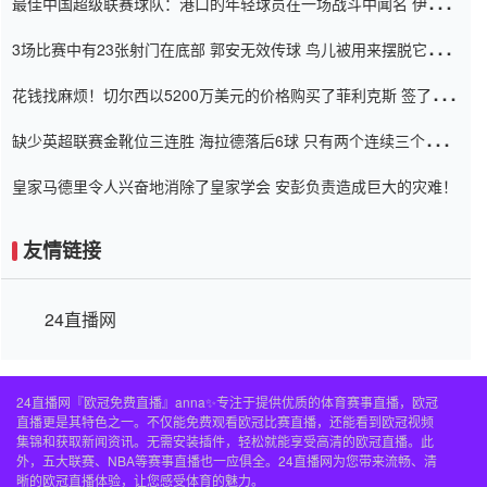
最佳中国超级联赛球队：港口的年轻球员在一场战斗中闻名 伊万放
弃了泰桑（Taishan）
3场比赛中有23张射门在底部 郭安无效传球 鸟儿被用来摆脱它
Setien痴迷于三名后卫
花钱找麻烦！切尔西以5200万美元的价格购买了菲利克斯 签了7年
并在半年内租了夏窗口
缺少英超联赛金靴位三连胜 海拉德落后6球 只有两个连续三个连续
三靴
皇家马德里令人兴奋地消除了皇家学会 安彭负责造成巨大的灾难！
友情链接
24直播网
24直播网『欧冠免费直播』anna✨专注于提供优质的体育赛事直播，欧冠
直播更是其特色之一。不仅能免费观看欧冠比赛直播，还能看到欧冠视频
集锦和获取新闻资讯。无需安装插件，轻松就能享受高清的欧冠直播。此
外，五大联赛、NBA等赛事直播也一应俱全。24直播网为您带来流畅、清
晰的欧冠直播体验，让您感受体育的魅力。