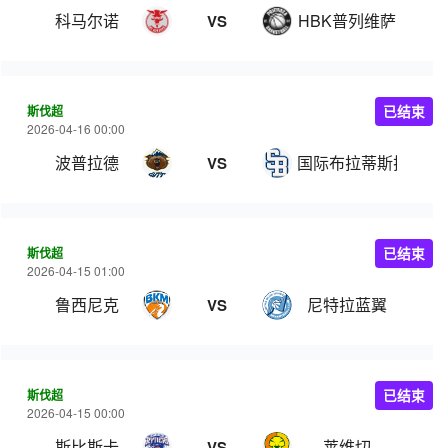
科马尔诺
HBK普列维萨
VS
斯伐超
已结束
2026-04-16 00:00
波普拉德
国际布拉蒂斯拉瓦
VS
斯伐超
已结束
2026-04-15 01:00
鲁西尼克
尼特拉蓝翼
VS
斯伐超
已结束
2026-04-15 00:00
斯比斯卡
莱维切
VS