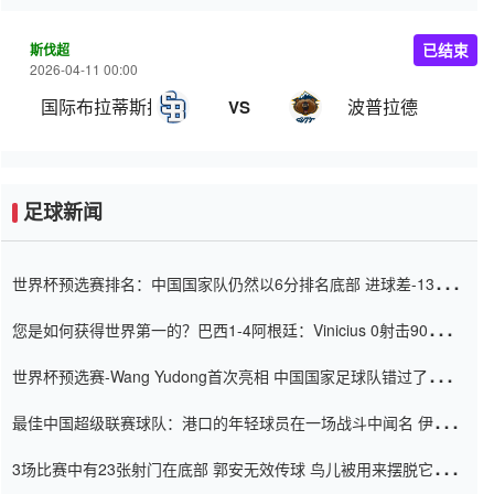
斯伐超
已结束
2026-04-11 00:00
国际布拉蒂斯拉瓦
波普拉德
VS
足球新闻
世界杯预选赛排名：中国国家队仍然以6分排名底部 进球差-13令人
震惊
您是如何获得世界第一的？巴西1-4阿根廷：Vinicius 0射击90分钟
内
世界杯预选赛-Wang Yudong首次亮相 中国国家足球队错过了世界
杯0-2
最佳中国超级联赛球队：港口的年轻球员在一场战斗中闻名 伊万放
弃了泰桑（Taishan）
3场比赛中有23张射门在底部 郭安无效传球 鸟儿被用来摆脱它
Setien痴迷于三名后卫