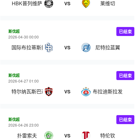
HBK普列维萨
莱维切
VS
斯伐超
已结束
2026-04-30 00:00
国际布拉蒂斯拉瓦
尼特拉蓝翼
VS
斯伐超
已结束
2026-04-27 01:00
特尔纳瓦斯巴达克
布拉迪斯拉发
VS
斯伐超
已结束
2026-04-26 23:00
扑雷索夫
特伦钦
VS