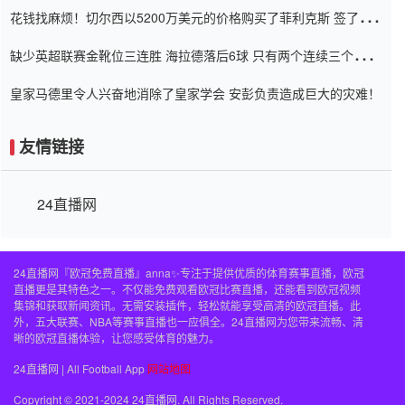
花钱找麻烦！切尔西以5200万美元的价格购买了菲利克斯 签了7年
并在半年内租了夏窗口
缺少英超联赛金靴位三连胜 海拉德落后6球 只有两个连续三个连续
三靴
皇家马德里令人兴奋地消除了皇家学会 安彭负责造成巨大的灾难！
友情链接
24直播网
24直播网『欧冠免费直播』anna✨专注于提供优质的体育赛事直播，欧冠
直播更是其特色之一。不仅能免费观看欧冠比赛直播，还能看到欧冠视频
集锦和获取新闻资讯。无需安装插件，轻松就能享受高清的欧冠直播。此
外，五大联赛、NBA等赛事直播也一应俱全。24直播网为您带来流畅、清
晰的欧冠直播体验，让您感受体育的魅力。
24直播网 | All Football App
网站地图
Copyright © 2021-2024 24直播网. All Rights Reserved.