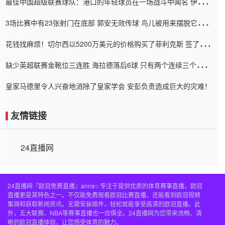
最佳中国超级联赛球队：港口的年轻球员在一场战斗中闻名 伊万放
弃了泰桑（Taishan）
3场比赛中有23张射门在底部 郭安无效传球 鸟儿被用来摆脱它
Setien痴迷于三名后卫
花钱找麻烦！切尔西以5200万美元的价格购买了菲利克斯 签了7年
并在半年内租了夏窗口
缺少英超联赛金靴位三连胜 海拉德落后6球 只有两个连续三个连续
三靴
皇家马德里令人兴奋地消除了皇家学会 安彭负责造成巨大的灾难！
友情链接
24直播网
24直播网『欧冠免费直播』anna✨专注于提供优质的体育赛事直播，欧冠
直播更是其特色之一。不仅能免费观看欧冠比赛直播，还能看到欧冠视频
集锦和获取新闻资讯。无需安装插件，轻松就能享受高清的欧冠直播。此
外，五大联赛、NBA等赛事直播也一应俱全。24直播网为您带来流畅、清
晰的欧冠直播体验，让您感受体育的魅力。