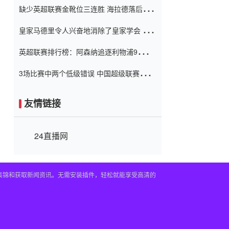
缺少英超联赛金靴位三连胜 海拉德落后6球
窗口
只有两个连续三个连续三靴
皇家马德里令人兴奋地消除了皇家学会 安
彭负责造成巨大的灾难！
英超联赛排行榜：阿森纳追逐利物浦9分 曼
联连续三件坏事
3场比赛中两个低级错误 中国超级联赛的前
守门员很老 是时候让位了 最好的继任者出
现
友情链接
24直播网
频集锦和获取新闻资讯。无需安装插件，轻松就能享受高清的