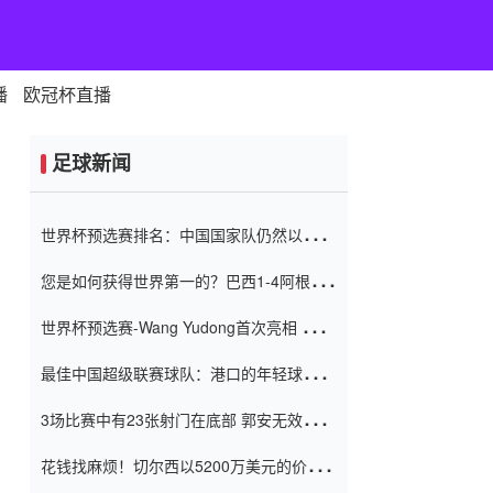
播
欧冠杯直播
足球新闻
世界杯预选赛排名：中国国家队仍然以6分
排名底部 进球差-13令人震惊
您是如何获得世界第一的？巴西1-4阿根
廷：Vinicius 0射击90分钟内
世界杯预选赛-Wang Yudong首次亮相 中国
国家足球队错过了世界杯0-2
最佳中国超级联赛球队：港口的年轻球员在
一场战斗中闻名 伊万放弃了泰桑
3场比赛中有23张射门在底部 郭安无效传球
（Taishan）
鸟儿被用来摆脱它 Setien痴迷于三名后卫
花钱找麻烦！切尔西以5200万美元的价格
购买了菲利克斯 签了7年 并在半年内租了夏