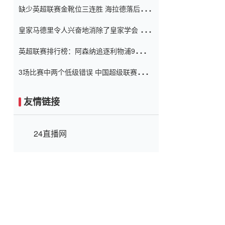
缺少英超联赛金靴位三连胜 海拉德落后6球
窗口
只有两个连续三个连续三靴
皇家马德里令人兴奋地消除了皇家学会 安
彭负责造成巨大的灾难！
英超联赛排行榜：阿森纳追逐利物浦9分 曼
联连续三件坏事
3场比赛中两个低级错误 中国超级联赛的前
守门员很老 是时候让位了 最好的继任者出
现
友情链接
24直播网