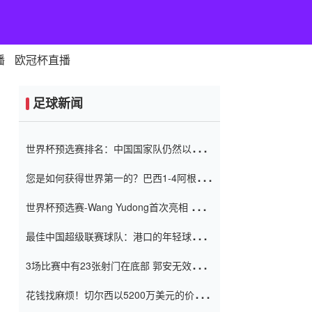
播
欧冠杯直播
足球新闻
世界杯预选赛排名：中国国家队仍然以6分
排名底部 进球差-13令人震惊
您是如何获得世界第一的？巴西1-4阿根
廷：Vinicius 0射击90分钟内
世界杯预选赛-Wang Yudong首次亮相 中国
国家足球队错过了世界杯0-2
最佳中国超级联赛球队：港口的年轻球员在
一场战斗中闻名 伊万放弃了泰桑
3场比赛中有23张射门在底部 郭安无效传球
（Taishan）
鸟儿被用来摆脱它 Setien痴迷于三名后卫
花钱找麻烦！切尔西以5200万美元的价格
购买了菲利克斯 签了7年 并在半年内租了夏