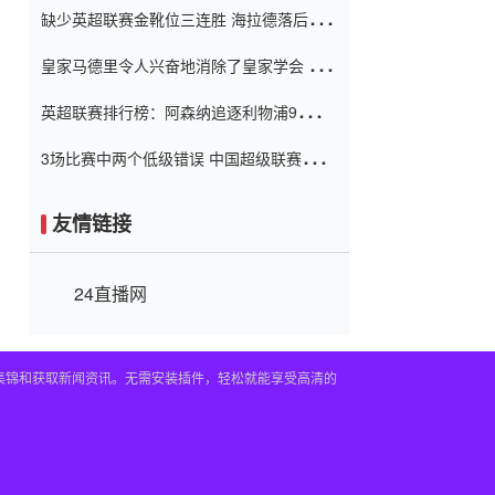
缺少英超联赛金靴位三连胜 海拉德落后6球
窗口
只有两个连续三个连续三靴
皇家马德里令人兴奋地消除了皇家学会 安
彭负责造成巨大的灾难！
英超联赛排行榜：阿森纳追逐利物浦9分 曼
联连续三件坏事
3场比赛中两个低级错误 中国超级联赛的前
守门员很老 是时候让位了 最好的继任者出
现
友情链接
24直播网
频集锦和获取新闻资讯。无需安装插件，轻松就能享受高清的