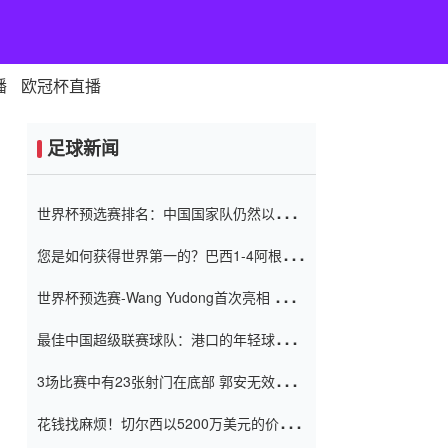
播
欧冠杯直播
足球新闻
世界杯预选赛排名：中国国家队仍然以6分
排名底部 进球差-13令人震惊
您是如何获得世界第一的？巴西1-4阿根
廷：Vinicius 0射击90分钟内
世界杯预选赛-Wang Yudong首次亮相 中国
国家足球队错过了世界杯0-2
最佳中国超级联赛球队：港口的年轻球员在
一场战斗中闻名 伊万放弃了泰桑
3场比赛中有23张射门在底部 郭安无效传球
（Taishan）
鸟儿被用来摆脱它 Setien痴迷于三名后卫
花钱找麻烦！切尔西以5200万美元的价格
购买了菲利克斯 签了7年 并在半年内租了夏