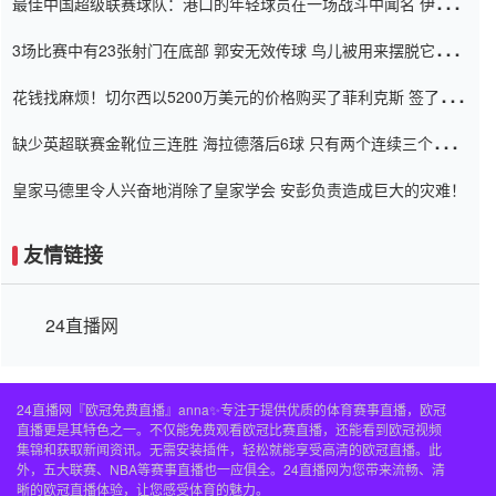
最佳中国超级联赛球队：港口的年轻球员在一场战斗中闻名 伊万放
弃了泰桑（Taishan）
3场比赛中有23张射门在底部 郭安无效传球 鸟儿被用来摆脱它
Setien痴迷于三名后卫
花钱找麻烦！切尔西以5200万美元的价格购买了菲利克斯 签了7年
并在半年内租了夏窗口
缺少英超联赛金靴位三连胜 海拉德落后6球 只有两个连续三个连续
三靴
皇家马德里令人兴奋地消除了皇家学会 安彭负责造成巨大的灾难！
友情链接
24直播网
24直播网『欧冠免费直播』anna✨专注于提供优质的体育赛事直播，欧冠
直播更是其特色之一。不仅能免费观看欧冠比赛直播，还能看到欧冠视频
集锦和获取新闻资讯。无需安装插件，轻松就能享受高清的欧冠直播。此
外，五大联赛、NBA等赛事直播也一应俱全。24直播网为您带来流畅、清
晰的欧冠直播体验，让您感受体育的魅力。