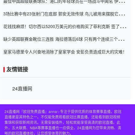
最佳中国超级联赛球队：港口的年轻球员在一场战斗中闻名 伊万放
弃了泰桑（Taishan）
3场比赛中有23张射门在底部 郭安无效传球 鸟儿被用来摆脱它
Setien痴迷于三名后卫
花钱找麻烦！切尔西以5200万美元的价格购买了菲利克斯 签了7年
并在半年内租了夏窗口
缺少英超联赛金靴位三连胜 海拉德落后6球 只有两个连续三个连续
三靴
皇家马德里令人兴奋地消除了皇家学会 安彭负责造成巨大的灾难！
友情链接
24直播网
24直播网『欧冠免费直播』anna✨专注于提供优质的体育赛事直播，欧冠
直播更是其特色之一。不仅能免费观看欧冠比赛直播，还能看到欧冠视频
集锦和获取新闻资讯。无需安装插件，轻松就能享受高清的欧冠直播。此
外，五大联赛、NBA等赛事直播也一应俱全。24直播网为您带来流畅、清
晰的欧冠直播体验，让您感受体育的魅力。