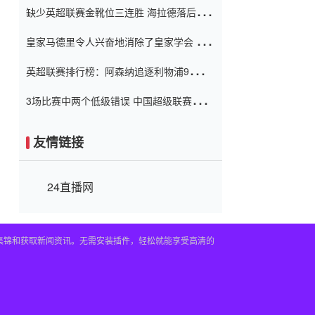
缺少英超联赛金靴位三连胜 海拉德落后6球
窗口
只有两个连续三个连续三靴
皇家马德里令人兴奋地消除了皇家学会 安
彭负责造成巨大的灾难！
英超联赛排行榜：阿森纳追逐利物浦9分 曼
联连续三件坏事
3场比赛中两个低级错误 中国超级联赛的前
守门员很老 是时候让位了 最好的继任者出
现
友情链接
24直播网
频集锦和获取新闻资讯。无需安装插件，轻松就能享受高清的