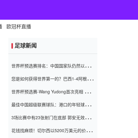
播
欧冠杯直播
足球新闻
世界杯预选赛排名：中国国家队仍然以6分
排名底部 进球差-13令人震惊
您是如何获得世界第一的？巴西1-4阿根
廷：Vinicius 0射击90分钟内
世界杯预选赛-Wang Yudong首次亮相 中国
国家足球队错过了世界杯0-2
最佳中国超级联赛球队：港口的年轻球员在
一场战斗中闻名 伊万放弃了泰桑
3场比赛中有23张射门在底部 郭安无效传球
（Taishan）
鸟儿被用来摆脱它 Setien痴迷于三名后卫
花钱找麻烦！切尔西以5200万美元的价格
购买了菲利克斯 签了7年 并在半年内租了夏