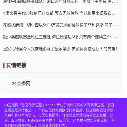
最佳中国超级联赛球队：港口的年轻球员在一场战斗中闻名 伊万放
弃了泰桑（Taishan）
3场比赛中有23张射门在底部 郭安无效传球 鸟儿被用来摆脱它
Setien痴迷于三名后卫
花钱找麻烦！切尔西以5200万美元的价格购买了菲利克斯 签了7年
并在半年内租了夏窗口
缺少英超联赛金靴位三连胜 海拉德落后6球 只有两个连续三个连续
三靴
皇家马德里令人兴奋地消除了皇家学会 安彭负责造成巨大的灾难！
友情链接
24直播网
24直播网『欧冠免费直播』anna✨专注于提供优质的体育赛事直播，欧冠
直播更是其特色之一。不仅能免费观看欧冠比赛直播，还能看到欧冠视频
集锦和获取新闻资讯。无需安装插件，轻松就能享受高清的欧冠直播。此
外，五大联赛、NBA等赛事直播也一应俱全。24直播网为您带来流畅、清
晰的欧冠直播体验，让您感受体育的魅力。