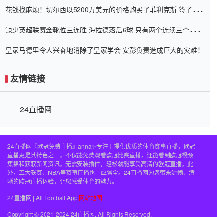
花钱找麻烦！切尔西以5200万美元的价格购买了菲利克斯 签了7年
并在半年内租了夏窗口
缺少英超联赛金靴位三连胜 海拉德落后6球 只有两个连续三个连续
三靴
皇家马德里令人兴奋地消除了皇家学会 安彭负责造成巨大的灾难！
友情链接
24直播网
24直播网『欧冠免费直播』anna✨专注于提供优质的体育赛事直播，欧冠
直播更是其特色之一。不仅能免费观看欧冠比赛直播，还能看到欧冠视频
集锦和获取新闻资讯。无需安装插件，轻松就能享受高清的欧冠直播。此
外，五大联赛、NBA等赛事直播也一应俱全。24直播网为您带来流畅、清
晰的欧冠直播体验，让您感受体育的魅力。
24直播网 | All Football App
网站地图
Copyright © 2021-2024 24直播网. All Rights Reserved.