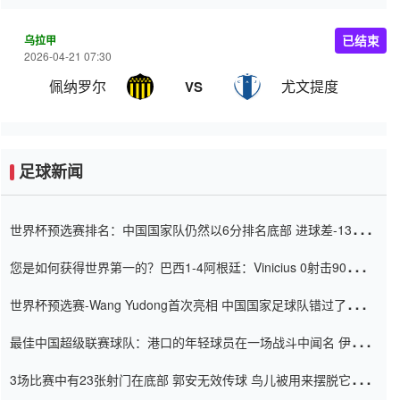
乌拉甲
已结束
2026-04-21 07:30
佩纳罗尔
尤文提度
VS
足球新闻
世界杯预选赛排名：中国国家队仍然以6分排名底部 进球差-13令人
震惊
您是如何获得世界第一的？巴西1-4阿根廷：Vinicius 0射击90分钟
内
世界杯预选赛-Wang Yudong首次亮相 中国国家足球队错过了世界
杯0-2
最佳中国超级联赛球队：港口的年轻球员在一场战斗中闻名 伊万放
弃了泰桑（Taishan）
3场比赛中有23张射门在底部 郭安无效传球 鸟儿被用来摆脱它
Setien痴迷于三名后卫