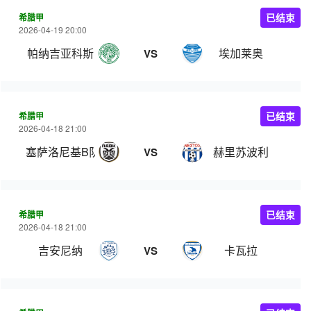
希腊甲
已结束
2026-04-19 20:00
帕纳吉亚科斯
埃加莱奥
VS
希腊甲
已结束
2026-04-18 21:00
塞萨洛尼基B队
赫里苏波利
VS
希腊甲
已结束
2026-04-18 21:00
吉安尼纳
卡瓦拉
VS