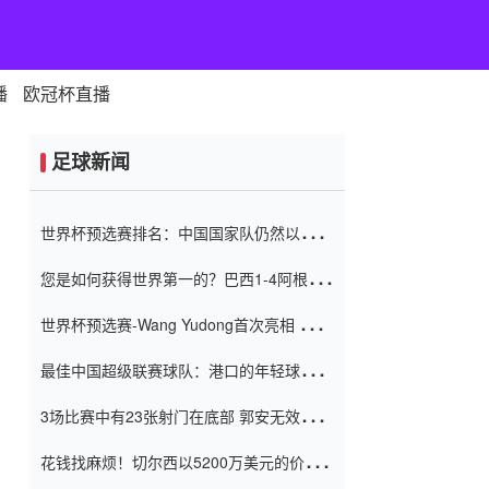
播
欧冠杯直播
足球新闻
世界杯预选赛排名：中国国家队仍然以6分
排名底部 进球差-13令人震惊
您是如何获得世界第一的？巴西1-4阿根
廷：Vinicius 0射击90分钟内
世界杯预选赛-Wang Yudong首次亮相 中国
国家足球队错过了世界杯0-2
最佳中国超级联赛球队：港口的年轻球员在
一场战斗中闻名 伊万放弃了泰桑
3场比赛中有23张射门在底部 郭安无效传球
（Taishan）
鸟儿被用来摆脱它 Setien痴迷于三名后卫
花钱找麻烦！切尔西以5200万美元的价格
购买了菲利克斯 签了7年 并在半年内租了夏