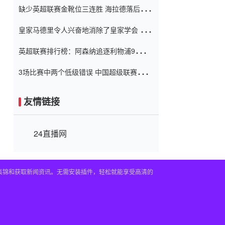
缺少英超联赛金靴位三连胜 海拉德落后6球
窗口
只有两个连续三个连续三靴
皇家马德里令人兴奋地消除了皇家学会 安
彭负责造成巨大的灾难！
英超联赛排行榜：阿森纳追逐利物浦9分 曼
联连续三件坏事
3场比赛中两个低级错误 中国超级联赛的前
守门员很老 是时候让位了 最好的继任者出
现
友情链接
24直播网
频集锦和获取新闻资讯。无需安装插件，轻松就能享受高清的