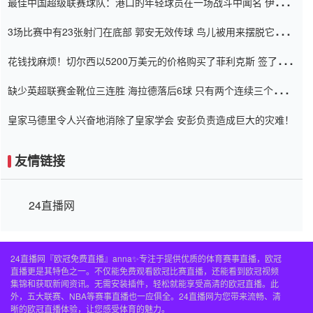
最佳中国超级联赛球队：港口的年轻球员在一场战斗中闻名 伊万放
弃了泰桑（Taishan）
3场比赛中有23张射门在底部 郭安无效传球 鸟儿被用来摆脱它
Setien痴迷于三名后卫
花钱找麻烦！切尔西以5200万美元的价格购买了菲利克斯 签了7年
并在半年内租了夏窗口
缺少英超联赛金靴位三连胜 海拉德落后6球 只有两个连续三个连续
三靴
皇家马德里令人兴奋地消除了皇家学会 安彭负责造成巨大的灾难！
友情链接
24直播网
24直播网『欧冠免费直播』anna✨专注于提供优质的体育赛事直播，欧冠
直播更是其特色之一。不仅能免费观看欧冠比赛直播，还能看到欧冠视频
集锦和获取新闻资讯。无需安装插件，轻松就能享受高清的欧冠直播。此
外，五大联赛、NBA等赛事直播也一应俱全。24直播网为您带来流畅、清
晰的欧冠直播体验，让您感受体育的魅力。