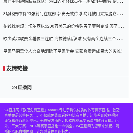
最佳中国超级联赛球队：港口的年轻球员在一场战斗中闻名 伊万放
弃了泰桑（Taishan）
3场比赛中有23张射门在底部 郭安无效传球 鸟儿被用来摆脱它
Setien痴迷于三名后卫
花钱找麻烦！切尔西以5200万美元的价格购买了菲利克斯 签了7年
并在半年内租了夏窗口
缺少英超联赛金靴位三连胜 海拉德落后6球 只有两个连续三个连续
三靴
皇家马德里令人兴奋地消除了皇家学会 安彭负责造成巨大的灾难！
友情链接
24直播网
24直播网『欧冠免费直播』anna✨专注于提供优质的体育赛事直播，欧冠
直播更是其特色之一。不仅能免费观看欧冠比赛直播，还能看到欧冠视频
集锦和获取新闻资讯。无需安装插件，轻松就能享受高清的欧冠直播。此
外，五大联赛、NBA等赛事直播也一应俱全。24直播网为您带来流畅、清
晰的欧冠直播体验，让您感受体育的魅力。